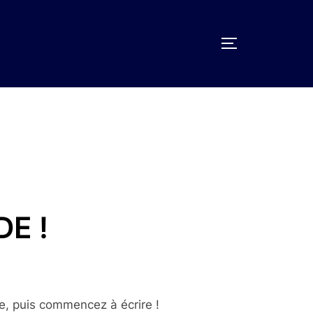
PERMUTER L
E !
e, puis commencez à écrire !