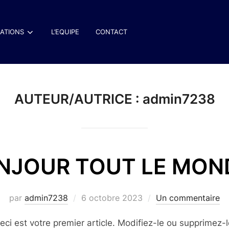
SATIONS
L’EQUIPE
CONTACT
AUTEUR/AUTRICE :
admin7238
NJOUR TOUT LE MOND
Publié
par
admin7238
6 octobre 2023
Un commentaire
le
ci est votre premier article. Modifiez-le ou supprimez-l