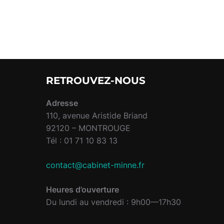
RETROUVEZ-NOUS
Adresse
110, avenue Aristide Briand
92120 – MONTROUGE
Tél : 01 71 10 83 13
contact@cabinet-minne.fr
Heures d’ouverture
Du lundi au vendredi : 9h00—17h30