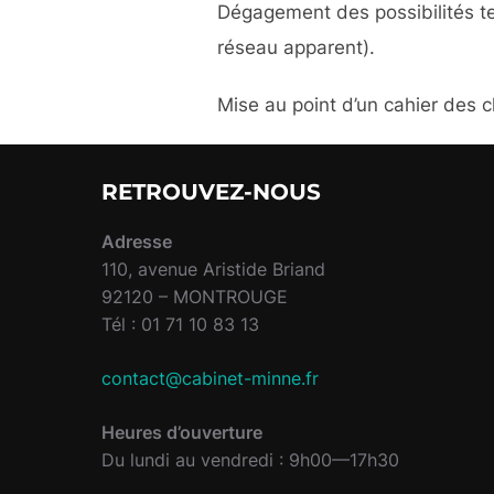
Dégagement des possibilités t
réseau apparent).
Mise au point d’un cahier des 
RETROUVEZ-NOUS
Adresse
110, avenue Aristide Briand
92120 – MONTROUGE
Tél : 01 71 10 83 13
contact@cabinet-minne.fr
Heures d’ouverture
Du lundi au vendredi : 9h00—17h30