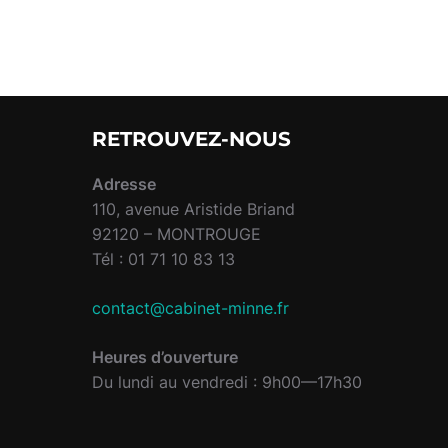
RETROUVEZ-NOUS
Adresse
110, avenue Aristide Briand
92120 – MONTROUGE
Tél : 01 71 10 83 13
contact@cabinet-minne.fr
Heures d’ouverture
Du lundi au vendredi : 9h00—17h30